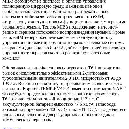
MIB3 формирует из дисплеев и органов управления
полноценную цифровую среду. Важнейшей новой
особенностью всех информационно-развлекательных
системавтомобиля является встроенная карта eSIM,
открывающая доступ к новым функциям и сервисам в режиме
реального времени. Теперь MIB3 поддерживает интернет-
радио и сервисы потокового воспроизведения музыки. Кроме
того, eSIM теперь обеспечивает естественную простоту
управления: новые информационноразвлекательные системы
с экранами диагональю 8 и 9,2 дюйма с функцией голосового
управления теперь с легкостью распознают голосовые
команды.
Обновилась и линейка силовых агрегатов. T6.1 выходит на
рынок с исключительно эффективными 2-литровыми
турбодизельными двигателями 2,0 TDI мощностью от 90 до
199 л.с. Все они соответствуют требованиям экологического
стандарта Евро-6d-TEMP-EVAP. Совместно с компанией ABT
также будет представлена полностью электрическая версия
T6.1 с силовой установкой мощностью 112 л.с. С
аккумуляторной батареей емкостью 77,6 кВт·ч запас хода
автомобиля превышает 400 км (в цикле NEDC), что делает его
идеальным решением для регулярных личных поездок и
коммерческих перевозок.