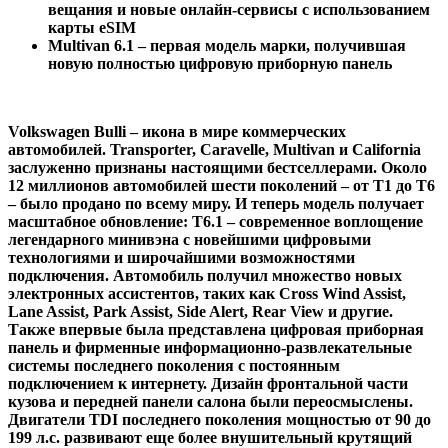
вещания и новые онлайн-сервисы с использованием
карты eSIM
Multivan 6.1 – первая модель марки, получившая
новую полностью цифровую приборную панель
Volkswagen Bulli – икона в мире коммерческих
автомобилей. Transporter, Caravelle, Multivan и California
заслуженно признаны настоящими бестселлерами. Около
12 миллионов автомобилей шести поколений – от Т1 до Т6
– было продано по всему миру. И теперь модель получает
масштабное обновление: T6.1 – современное воплощение
легендарного минивэна с новейшими цифровыми
технологиями и широчайшими возможностями
подключения. Автомобиль получил множество новых
электронных ассистентов, таких как Cross Wind Assist,
Lane Assist, Park Assist, Side Alert, Rear View и другие.
Также впервые была представлена цифровая приборная
панель и фирменные информационно-развлекательные
системы последнего поколения с постоянным
подключением к интернету. Дизайн фронтальной части
кузова и передней панели салона были переосмыслены.
Двигатели TDI последнего поколения мощностью от 90 до
199 л.с. развивают еще более внушительный крутящий