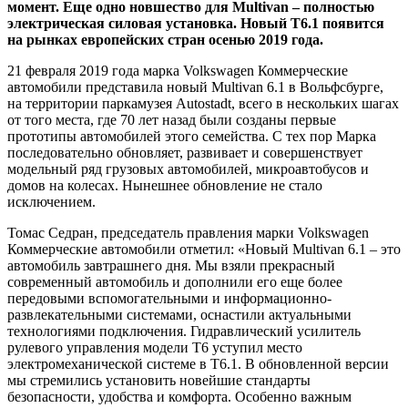
момент. Еще одно новшество для Multivan – полностью
электрическая силовая установка. Новый T6.1 появится
на рынках европейских стран осенью 2019 года.
21 февраля 2019 года марка Volkswagen Коммерческие
автомобили представила новый Multivan 6.1 в Вольфсбурге,
на территории паркамузея Autostadt, всего в нескольких шагах
от того места, где 70 лет назад были созданы первые
прототипы автомобилей этого семейства. С тех пор Марка
последовательно обновляет, развивает и совершенствует
модельный ряд грузовых автомобилей, микроавтобусов и
домов на колесах. Нынешнее обновление не стало
исключением.
Томас Седран, председатель правления марки Volkswagen
Коммерческие автомобили отметил: «Новый Multivan 6.1 – это
автомобиль завтрашнего дня. Мы взяли прекрасный
современный автомобиль и дополнили его еще более
передовыми вспомогательными и информационно-
развлекательными системами, оснастили актуальными
технологиями подключения. Гидравлический усилитель
рулевого управления модели T6 уступил место
электромеханической системе в T6.1. В обновленной версии
мы стремились установить новейшие стандарты
безопасности, удобства и комфорта. Особенно важным