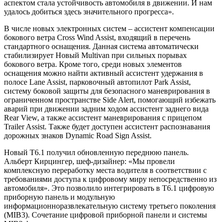
аспектом стала устойчивость автомобиля в движении. И нам
удалось добиться здесь значительного прогресса».
В числе новых электронных систем – ассистент компенсации
бокового ветра Cross Wind Assist, входящий в перечень
стандартного оснащения. Данная система автоматически
стабилизирует Новый Multivan при сильных порывах
бокового ветра. Кроме того, среди новых элементов
оснащения можно найти активный ассистент удержания в
полосе Lane Assist, парковочный автопилот Park Assist,
систему боковой защиты для безопасного маневрирования в
ограниченном пространстве Side Alert, помогающий избежать
аварий при движении задним ходом ассистент заднего вида
Rear View, а также ассистент маневрирования с прицепом
Trailer Assist. Также будет доступен ассистент распознавания
дорожных знаков Dynamic Road Sign Assist.
Новый T6.1 получил обновленную переднюю панель.
Альберт Кирцингер, шеф-дизайнер: «Мы провели
комплексную переработку места водителя в соответствии с
требованиями доступа к цифровому миру непосредственно из
автомобиля». Это позволило интегрировать в Т6.1 цифровую
приборную панель и модульную
информационноразвлекательную систему третьего поколения
(MIB3). Сочетание цифровой приборной панели и системы