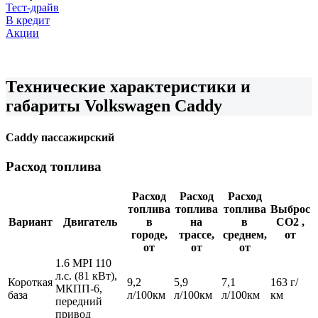
Тест-драйв
В кредит
Акции
Технические характеристики и
габариты Volkswagen Caddy
Caddy пассажирский
Расход топлива
Расход
Расход
Расход
топлива
топлива
топлива
Выброс
Вариант
Двигатель
в
на
в
CO2 ,
городе,
трассе,
среднем,
от
от
от
от
1.6 MPI 110
л.с. (81 кВт),
Короткая
9,2
5,9
7,1
163 г/
МКПП-6,
база
л/100км
л/100км
л/100км
км
передний
привод