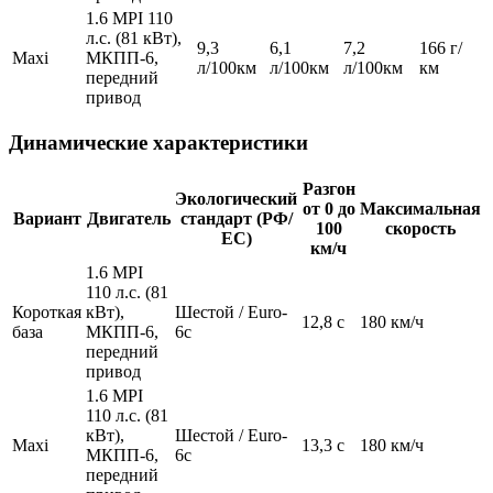
1.6 MPI 110
л.с. (81 кВт),
9,3
6,1
7,2
166 г/
Maxi
МКПП-6,
л/100км
л/100км
л/100км
км
передний
привод
Динамические характеристики
Разгон
Экологический
от 0 до
Максимальная
Вариант
Двигатель
стандарт (РФ/
100
скорость
ЕС)
км/ч
1.6 MPI
110 л.с. (81
Короткая
кВт),
Шестой / Euro-
12,8 c
180 км/ч
база
МКПП-6,
6c
передний
привод
1.6 MPI
110 л.с. (81
кВт),
Шестой / Euro-
Maxi
13,3 c
180 км/ч
МКПП-6,
6c
передний