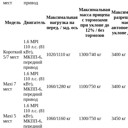
мест
привод
Максимальная
Максим
масса прицепа
Максимальная
разре
с тормозами
Модель
Двигатель
нагрузка на
ма
при уклоне до
перед. / зад. ось
автопое
12% / без
уклоне
тормозов
1.6 MPI
110 л.с. (81
Короткий
кВт),
1020/1110 кг
1300/740 кг
3400 кг
5/7 мест
МКПП-6,
передний
привод
1.6 MPI
110 л.с. (81
Maxi 7
кВт),
1060/1280 кг
1100/750 кг
3400 кг
мест
МКПП-6,
передний
привод
1.6 MPI
110 л.с. (81
Maxi 5
кВт),
1060/1160 кг
1300/750 кг
3450 кг
мест
МКПП-6,
передний