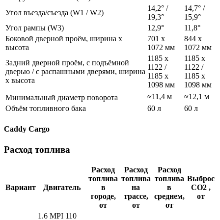
14,2° /
14,7° /
Угол въезда/съезда (W1 / W2)
19,3°
15,9°
Угол рампы (W3)
12,9°
11,8°
Боковой дверной проём, ширина x
701 x
844 x
высота
1072 мм
1072 мм
1185 x
1185 x
Задний дверной проём, с подъёмной
1122 /
1122 /
дверью / с распашными дверями, ширина
1185 x
1185 x
x высота
1098 мм
1098 мм
≈11,4 м
≈12,1 м
Минимальный диаметр поворота
Объём топливного бака
60 л
60 л
Caddy Cargo
Расход топлива
Расход
Расход
Расход
топлива
топлива
топлива
Выброс
Вариант
Двигатель
в
на
в
CO2 ,
городе,
трассе,
среднем,
от
от
от
от
1.6 MPI 110