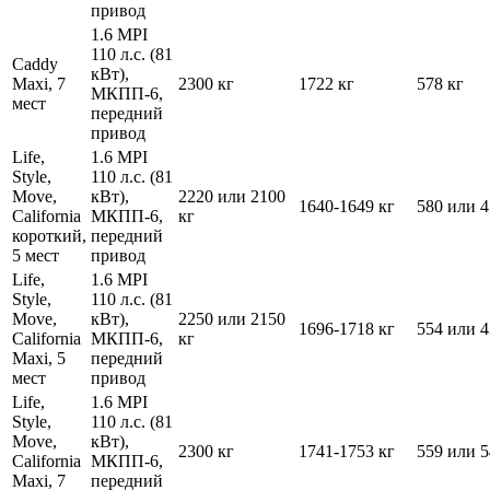
привод
1.6 MPI
110 л.с. (81
Caddy
кВт),
Maxi, 7
2300 кг
1722 кг
578 кг
МКПП-6,
мест
передний
привод
Life,
1.6 MPI
Style,
110 л.с. (81
Move,
кВт),
2220 или 2100
1640-1649 кг
580 или 4
California
МКПП-6,
кг
короткий,
передний
5 мест
привод
Life,
1.6 MPI
Style,
110 л.с. (81
Move,
кВт),
2250 или 2150
1696-1718 кг
554 или 4
California
МКПП-6,
кг
Maxi, 5
передний
мест
привод
Life,
1.6 MPI
Style,
110 л.с. (81
Move,
кВт),
2300 кг
1741-1753 кг
559 или 5
California
МКПП-6,
Maxi, 7
передний