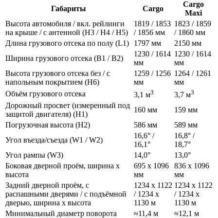
Cargo
Габариты
Cargo
Maxi
Высота автомобиля / вкл. рейлинги
1819 / 1853
1823 / 1859
на крыше / с антенной (H3 / H4 / H5)
/ 1856 мм
/ 1860 мм
Длина грузового отсека по полу (L1)
1797 мм
2150 мм
1230 / 1614
1230 / 1614
Ширина грузового отсека (B1 / B2)
мм
мм
Высота грузового отсека без / с
1259 / 1256
1264 / 1261
напольным покрытием (H6)
мм
мм
3
3
Объём грузового отсека
3,1 м
3,7 м
Дорожный просвет (измеренный под
160 мм
159 мм
защитой двигателя) (H1)
Погрузочная высота (H2)
586 мм
589 мм
16,6° /
16,8° /
Угол въезда/съезда (W1 / W2)
16,1°
18,7°
Угол рампы (W3)
14,0°
13,0°
Боковая дверной проём, ширина x
695 x 1096
836 x 1096
высота
мм
мм
Задний дверной проём, с
1234 x 1122
1234 x 1122
распашными дверями / с подъёмной
/ 1234 x
/ 1234 x
дверью, ширина x высота
1130 м
1130 м
Минимальный диаметр поворота
≈11,4 м
≈12,1 м