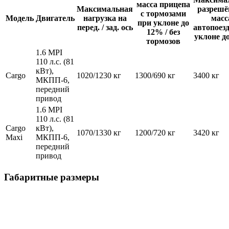
масса прицепа
Максимальная
разрешё
с тормозами
Модель
Двигатель
нагрузка на
масс
при уклоне до
перед. / зад. ось
автопоез
12% / без
уклоне д
тормозов
1.6 MPI
110 л.с. (81
кВт),
Cargo
1020/1230 кг
1300/690 кг
3400 кг
МКПП-6,
передний
привод
1.6 MPI
110 л.с. (81
Cargo
кВт),
1070/1330 кг
1200/720 кг
3420 кг
Maxi
МКПП-6,
передний
привод
Габаритные размеры