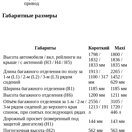
привод
Габаритные размеры
Габариты
Короткий
Maxi
1798 /
1800 /
Высота автомобиля / вкл. рейлинги на
1832 /
1836 /
крыше / с антенной (H3 / H4 / H5)
1833 мм
1835 мм
Длина багажного отделения по полу за
1913 /
2265 /
1-м (L1) / 2-м (L2) / 3-м (L3) рядом
1100 / 317
1452 /
сидений
мм
629 мм
Ширина багажного отделения (B1)
1185 мм
1185 мм
Высота багажного отделения (H6)
1200 мм
1211 мм
Объём багажного отделения за 1-м / 2-м /
2556 /
3105 /
3-м рядом сидений до верхнего края
1213 / 191
1720 /
спинок, при снятых последующих рядах
л
446 л
Дорожный просвет (измеренный под
144 мм
143 мм
защитой двигателя) (H1)
Погрузочная высота (H2)
562 мм
563 мм