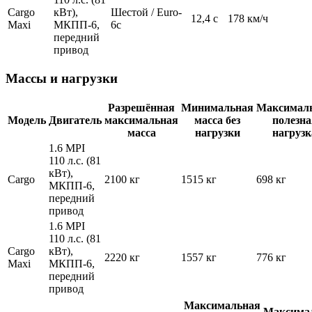
Cargo
кВт),
Шестой / Euro-
12,4 c
178 км/ч
Maxi
МКПП-6,
6c
передний
привод
Массы и нагрузки
Разрешённая
Минимальная
Максимал
Модель
Двигатель
максимальная
масса без
полезна
масса
нагрузки
нагрузк
1.6 MPI
110 л.с. (81
кВт),
Cargo
2100 кг
1515 кг
698 кг
МКПП-6,
передний
привод
1.6 MPI
110 л.с. (81
Cargo
кВт),
2220 кг
1557 кг
776 кг
Maxi
МКПП-6,
передний
привод
Максимальная
Максима