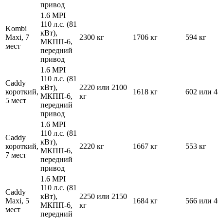
привод
1.6 MPI
110 л.с. (81
Kombi
кВт),
Maxi, 7
2300 кг
1706 кг
594 кг
МКПП-6,
мест
передний
привод
1.6 MPI
110 л.с. (81
Caddy
кВт),
2220 или 2100
короткий,
1618 кг
602 или 4
МКПП-6,
кг
5 мест
передний
привод
1.6 MPI
110 л.с. (81
Caddy
кВт),
короткий,
2220 кг
1667 кг
553 кг
МКПП-6,
7 мест
передний
привод
1.6 MPI
110 л.с. (81
Caddy
кВт),
2250 или 2150
Maxi, 5
1684 кг
566 или 4
МКПП-6,
кг
мест
передний