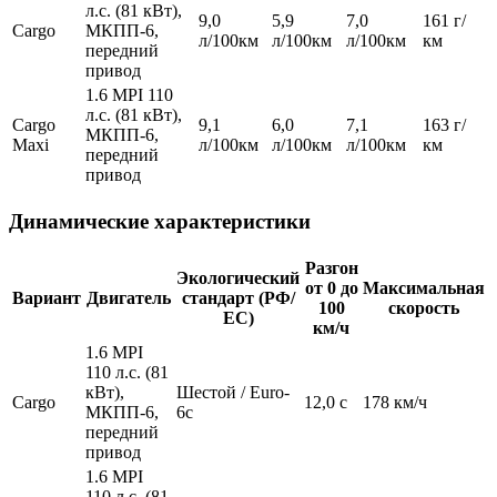
л.с. (81 кВт),
9,0
5,9
7,0
161 г/
Cargo
МКПП-6,
л/100км
л/100км
л/100км
км
передний
привод
1.6 MPI 110
л.с. (81 кВт),
Cargo
9,1
6,0
7,1
163 г/
МКПП-6,
Maxi
л/100км
л/100км
л/100км
км
передний
привод
Динамические характеристики
Разгон
Экологический
от 0 до
Максимальная
Вариант
Двигатель
стандарт (РФ/
100
скорость
ЕС)
км/ч
1.6 MPI
110 л.с. (81
кВт),
Шестой / Euro-
Cargo
12,0 c
178 км/ч
МКПП-6,
6c
передний
привод
1.6 MPI
110 л.с. (81