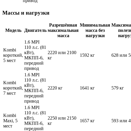
привод
Массы и нагрузки
Разрешённая
Минимальная
Максима
Модель
Двигатель
максимальная
масса без
полез
масса
нагрузки
нагру
1.6 MPI
110 л.с. (81
Kombi
кВт),
2220 или 2100
короткий,
1592 кг
628 или 5
МКПП-6,
кг
5 мест
передний
привод
1.6 MPI
110 л.с. (81
Kombi
кВт),
короткий,
2220 кг
1641 кг
579 кг
МКПП-6,
7 мест
передний
привод
1.6 MPI
110 л.с. (81
Kombi
кВт),
2250 или 2150
Maxi, 5
1657 кг
593 или 4
МКПП-6,
кг
мест
передний