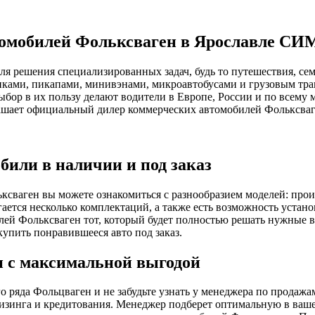
томобилей Фольксваген в Ярославле С
 решения специализированных задач, будь то путешествия, сем
ами, пикапами, минивэнами, микроавтобусами и грузовым тран
бор в их пользу делают водители в Европе, России и по всему м
лашает официальный дилер коммерческих автомобилей Фольксв
били в наличии и под заказ
сваген вы можете ознакомиться с разнообразием моделей: произ
ается несколько комплектаций, а также есть возможность устан
илей Фольксваген тот, который будет полностью решать нужные 
упить понравившееся авто под заказ.
 с максимальной выгодой
о ряда Фольцваген и не забудьте узнать у менеджера по прода
изинга и кредитования. Менеджер подберет оптимальную в вашем