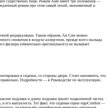
отают существенно тише. Режим Auto имеет три положения —
й медленный режим при этом самый тихий, экономичный и
тичной рециркуляции. Таким образом, Air Care можно
венного снижения в воздухе аллергенов, прежде всего пыльцы
ого фильтра (обязательно оригинального) не вызывает
нтирована в сиденье, со стороны двери. Стоит напомнить, что
 правильно. Подробности — в Руководстве по эксплуатации.
 наклон подушки и длину подушки (вылет подколенной части).
и его выпуклость. Тот факт, что сиденья серии ergoComfort —
аппарата, подтверждён сертификатом немецких ортопедов.