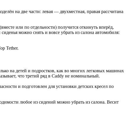
делён на две части: левая — двухместная, правая рассчитана
вместе или по отдельности) получится откинуть вперёд,
сиденья можно снять и вовсе убрать из салона автомобиля:
p Tether.
ько на детей и подростков, как во многих легковых машинах
казывает, что третий ряд в Caddy не номинальный.
сности и подготовлен для установки детских кресел по
одимости любое из сидений можно убрать из салона. Весит