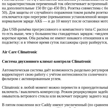
по характеристикам переменный ток обеспечивает встроенный 
на дополнительные 150 Вт (до 450 Вт). Розетка совместима с 
50). Для защиты от случайного поражения током разъём розет
отключается при перегреве (превышении установленной мощнос
нормальном заряде АКБ — и до 10 минут после остановки мото
Два USB-разъёма прогрессивного и компактного типа C распол
то есть выше, чем у большинства стандартных зарядок: «медлен
короткое время. Оба разъёма не имеют никакого отношения к и
подсветку: и в тёмное время суток пассажиры сразу разберутся,
Air Care Climatronic
Система двухзонного климат-контроля Climatronic
Автоматическая система даёт возможность раздельно регулиров
корректирует свою работу с учётом интенсивности солнечного
фильтром с активированным углем.
Climatronic в любой момент можно перевести в принудительный 
включить / выключить компрессор. Режим рециркуляции задейст
омыватель ветрового стекла или включает передачу заднего ход
В пятом поколении все Caddy имеют увеличенный (по сравнен