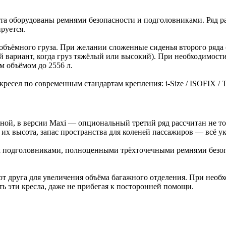
та оборудованы ремнями безопасности и подголовниками. Ряд раз
руется.
объёмного груза. При желании сложенные сиденья второго ряда (
 вариант, когда груз тяжёлый или высокий). При необходимости 
м объёмом до 2556 л.
есел по современным стандартам крепления: i-Size / ISOFIX / To
ой, в версии Maxi — опциональный третий ряд рассчитан не тол
, их высота, запас пространства для коленей пассажиров — всё у
х подголовниками, полноценными трёхточечными ремнями безопа
т друга для увеличения объёма багажного отделения. При необх
ть эти кресла, даже не прибегая к посторонней помощи.