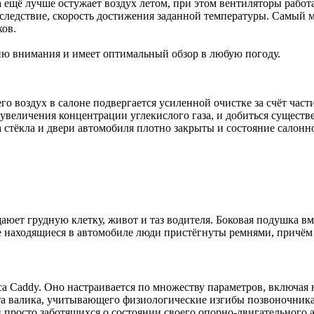
на ещё лучше остужает воздух летом, при этом вентиляторы раб
к следствие, скорость достижения заданной температуры. Самы
ков.
цию внимания и имеет оптимальный обзор в любую погоду.
го воздух в салоне подвергается усиленной очистке за счёт час
 увеличения концентрации углекислого газа, и добиться сущест
а стёкла и двери автомобиля плотно закрыты и состояние салонн
ет грудную клетку, живот и таз водителя. Боковая подушка вмо
е находящиеся в автомобиле люди пристёгнуты ремнями, причём
са Caddy. Оно настраивается по множеству параметров, включая
а валика, учитывающего физиологические изгибы позвоночника, 
просто заботящихся о состоянии своего опорно-двигательного 