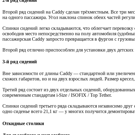
2-й ряд сидений
Второй ряд сидений на Caddy сделан трёхместным. Все три мес
на одного пассажира. Угол наклона спинок обеих частей регули
Спинки сидений легко складываются, что облегчает перевозку 
освободив место непосредственно на полу автомобиля (удобный
пассажирская Caddy запросто превращается в фургон с грузовы
Второй ряд отлично приспособлен для установки двух детских кр
3-й ряд сидений
Вне зависимости от длины Caddy — стандартной или увеличенн
схожих габаритов, но и на двух взрослых людей. Размер кресел
Третий ряд состоит из двух отдельных сидений, оборудованны
современным стандартам i-Size / ISOFIX / Top Tether.
Спинки сидений третьего ряда складываются независимо друг о
одно сиденье всего 21,1 кг — у многих получится демонтирова
Откидные столики