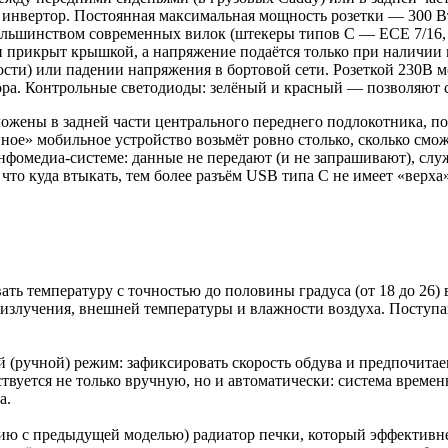
инвертор. Постоянная максимальная мощность розетки — 300 Вт,
большинством современных вилок (штекеры типов C — ECE 7/16, 
ки прикрыт крышкой, а напряжение подаётся только при наличии
ти) или падении напряжения в бортовой сети. Розеткой 230В м
ра. Контрольные светодиоды: зелёный и красный — позволяют с
ожены в задней части центрального переднего подлокотника, по
ное» мобильное устройство возьмёт ровно столько, сколько смож
нфомедиа-системе: данные не передают (и не запрашивают), служ
 что куда втыкать, тем более разъём USB типа C не имеет «верха
ать температуру с точностью до половины градуса (от 18 до 26) 
 излучения, внешней температуры и влажности воздуха. Поступ
(ручной) режим: зафиксировать скорость обдува и предпочитаемы
вуется не только вручную, но и автоматически: система временн
а.
ию с предыдущей моделью) радиатор печки, который эффективне