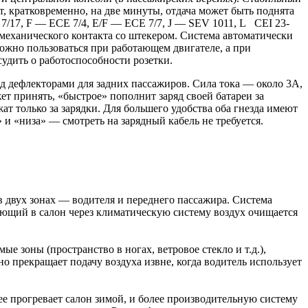
 кратковременно, на две минуты, отдача может быть поднята
7/17, F — EСE 7/4, E/F — EСE 7/7, J — SEV 1011, L CEI 23-
 механического контакта со штекером. Система автоматически
ожно пользоваться при работающем двигателе, а при
удить о работоспособности розетки.
д дефлекторами для задних пассажиров. Сила тока — около 3А,
ет принять, «быстрое» пополнит заряд своей батареи за
ат только за зарядки. Для большего удобства оба гнезда имеют
» и «низа» — смотреть на зарядный кабель не требуется.
в двух зонах — водителя и переднего пассажира. Система
ающий в салон через климатическую систему воздух очищается
е зоны (пространство в ногах, ветровое стекло и т.д.),
о прекращает подачу воздуха извне, когда водитель использует
е прогревает салон зимой, и более производительную систему