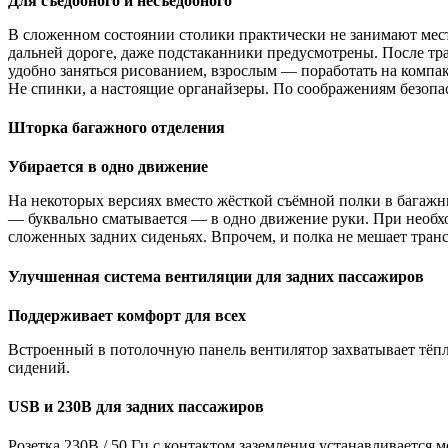
Для съедобного и несъедобного
В сложенном состоянии столики практически не занимают мест
дальней дороге, даже подстаканники предусмотрены. После тра
удобно заняться рисованием, взрослым — поработать на компа
Не спинки, а настоящие органайзеры. По соображениям безопа
Шторка багажного отделения
Убирается в одно движение
На некоторых версиях вместо жёсткой съёмной полки в багажн
— буквально сматывается — в одно движение руки. При необхо
сложенных задних сиденьях. Впрочем, и полка не мешает тран
Улучшенная система вентиляции для задних пассажиров
Поддерживает комфорт для всех
Встроенный в потолочную панель вентилятор захватывает тёплы
сидений.
USB и 230В для задних пассажиров
Розетка 230В / 50 Гц с контактом заземления устанавливается