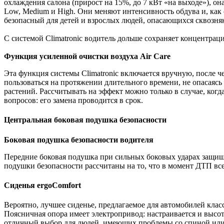
охлаждения салона (прирост на 15%, до 7 кВт «на выходе»), о
Low, Medium и High. Они меняют интенсивность обдува и, ка
безопасный для детей и взрослых людей, опасающихся сквозня
С системой Climatronic водитель дольше сохраняет концентра
Функция усиленной очистки воздуха Air Care
Эта функция системы Climatronic включается вручную, после че
пользоваться на протяжении длительного времени, не опасаясь
растений. Рассчитывать на эффект можно только в случае, когд
вопросов: его замена проводится в срок.
Центральная боковая подушка безопасности
Боковая подушка безопасности водителя
Передние боковая подушка при сильных боковых ударах защищаю
подушки безопасности рассчитаны на то, что в момент ДТП вс
Сиденья ergoComfort
Вероятно, лучшее сиденье, предлагаемое для автомобилей клас
Поясничная опора имеет электропривод: настраивается и высот
отличный выбор для людей, имеющих проблемы со спиной или 