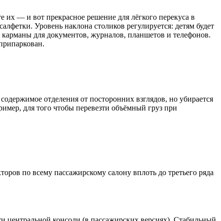
 их — и вот прекрасное решение для лёгкого перекуса в
алфетки. Уровень наклона столиков регулируется: детям будет
 карманы для документов, журналов, планшетов и телефонов.
 припаркован.
содержимое отделения от посторонних взглядов, но убирается
имер, для того чтобы перевезти объёмный груз при
торов по всему пассажирскому салону вплоть до третьего ряда
сти центральной консоли (в пассажирских версиях). Стабильный