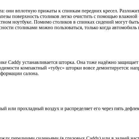
а: они вплотную прижаты к спинкам передних кресел. Разложите
пезы поверхность столиков легко очистить с помощью влажной с
ктном ноутбуке. Помимо столиков в спинках сидений могут быть
сности столиками можно пользоваться, только когда автомобиль
ике Caddy устанавливается шторка. Она тоже надёжно защищает 
димости компактный «тубус» шторки вовсе демонтируется: напр
сформации салона.
й или прохладный воздух и распределяет его через пять дефлек
 между передними сиденьями (в грузовых Caddy) или в задней ча