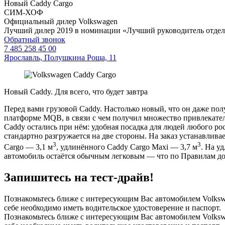
Новый Caddy Cargo
СИМ-ХОФ
Официальный дилер Volkswagen
Лучший дилер 2019 в номинации «Лучший руководитель отде
Обратный звонок
7 485 258 45 00
Ярославль, Полушкина Роща, 11
Новый Caddy. Для всего, что будет завтра
Перед вами грузовой Caddy. Настолько новый, что он даже по
платформе MQB, в связи с чем получил множество привлекате
Caddy остались при нём: удобная посадка для людей любого ро
стандартно разгружается на две стороны. На заказ устанавлива
3
3
Cargo — 3,1 м
, удлинённого Caddy Cargo Maxi — 3,7 м
. На у
автомобиль остаётся обычным легковым — что по Правилам до
Запишитесь на тест-драйв!
Познакомьтесь ближе с интересующим Вас автомобилем Volkswa
себе необходимо иметь водительское удостоверение и паспорт.
Познакомьтесь ближе с интересующим Вас автомобилем Volkswa