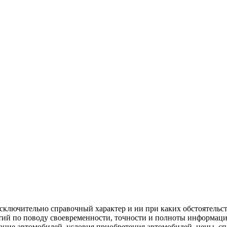
сключительно справочный характер и ни при каких обстоятельс
нтий по поводу своевременности, точности и полноты информации
вание автомобилей, условия приобретения автомобилей, цены, 