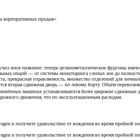
ла корпоративных продаж»
лучил иное название: теперь цельнометаллические фургоны имею
льных опций — от системы мониторинга слепых зон до полност
ста, прекрасная управляемость, множество отделений для личны
ется вторая сдвижная дверь — по левому борту. Объём перевозимо
длинённых машинах устанавливаются более широкие сдвижные дв
рожного движения, что по эксплуатационным расходам.
gen и получите удовольствие от вождения во время пробной пое
gen и получите удовольствие от вождения во время пробной пое