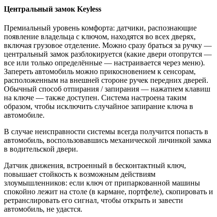
Центральный замок Keyless
Премиальный уровень комфорта: датчики, распознающие
появление владельца с ключом, находятся во всех дверях,
включая грузовое отделение. Можно сразу браться за ручку —
центральный замок разблокируется (какие двери отопрутся —
все или только определённые — настраивается через меню).
Запереть автомобиль можно прикосновением к сенсорам,
расположенным на внешней стороне ручек передних дверей.
Обычный способ отпирания / запирания — нажатием клавиш
на ключе — также доступен. Система настроена таким
образом, чтобы исключить случайное запирание ключа в
автомобиле.
В случае неисправности системы всегда получится попасть в
автомобиль, воспользовавшись механической личинкой замка
в водительской двери.
Датчик движения, встроенный в бесконтактный ключ,
повышает стойкость к возможным действиям
злоумышленников: если ключ от припаркованной машины
спокойно лежит на столе (в кармане, портфеле), скопировать и
ретранслировать его сигнал, чтобы открыть и завести
автомобиль, не удастся.