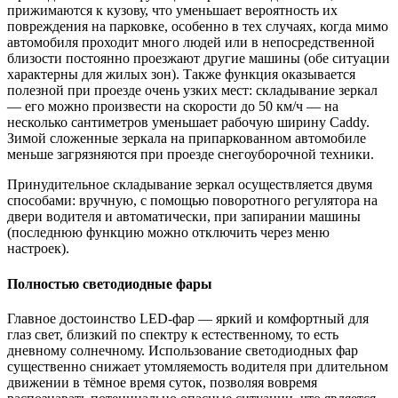
прижимаются к кузову, что уменьшает вероятность их
повреждения на парковке, особенно в тех случаях, когда мимо
автомобиля проходит много людей или в непосредственной
близости постоянно проезжают другие машины (обе ситуации
характерны для жилых зон). Также функция оказывается
полезной при проезде очень узких мест: складывание зеркал
— его можно произвести на скорости до 50 км/ч — на
несколько сантиметров уменьшает рабочую ширину Caddy.
Зимой сложенные зеркала на припаркованном автомобиле
меньше загрязняются при проезде снегоуборочной техники.
Принудительное складывание зеркал осуществляется двумя
способами: вручную, с помощью поворотного регулятора на
двери водителя и автоматически, при запирании машины
(последнюю функцию можно отключить через меню
настроек).
Полностью светодиодные фары
Главное достоинство LED-фар — яркий и комфортный для
глаз свет, близкий по спектру к естественному, то есть
дневному солнечному. Использование светодиодных фар
существенно снижает утомляемость водителя при длительном
движении в тёмное время суток, позволяя вовремя