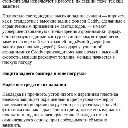
стоп-сигналы используют в работе и их секции тоже: так ещё
заметнее.
Полностью светодиодные высокие задние фонари — впрочем,
как и стандартные высокие задние фонари Caddy, сделанные с
ограниченным применением светодиодов, — имеют
усовершенствованную с точки зрения аэродинамики форму.
Они образуют единый контур со спойлером, который легко
заметить в верхней части задней подъёмной двери (или
задних распашных дверей). Благодаря улучшенной
аэродинамике Caddy производит меньше шума на высокой
скорости, меньше расходует топлива, меньше пачкается в
плохую погоду.
Защита заднего бампера в зоне погрузки
Надёжное средство от царапин
Накладка из прочного, устойчивого к царапинам пластика
надёжно защищает окрашенный в цвет кузова бампер от
повреждений во время погрузочно-разгрузочных работ. На
фото показана накладка чёрного цвета, также есть вариант с
покрытием под нержавеющую сталь. Накладка имеет
самоклеящуюся основу, при необходимости её можно
заменить.