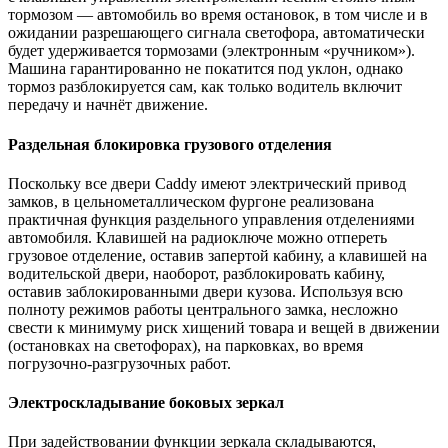
тормозом — автомобиль во время остановок, в том числе и в
ожидании разрешающего сигнала светофора, автоматически
будет удерживается тормозами (электронным «ручником»).
Машина гарантированно не покатится под уклон, однако
тормоз разблокируется сам, как только водитель включит
передачу и начнёт движение.
Раздельная блокировка грузового отделения
Поскольку все двери Caddy имеют электрический привод
замков, в цельнометаллическом фургоне реализована
практичная функция раздельного управления отделениями
автомобиля. Клавишей на радиоключе можно отпереть
грузовое отделение, оставив запертой кабину, а клавишей на
водительской двери, наоборот, разблокировать кабину,
оставив заблокированными двери кузова. Используя всю
полноту режимов работы центрального замка, несложно
свести к минимуму риск хищений товара и вещей в движении
(остановках на светофорах), на парковках, во время
погрузочно-разгрузочных работ.
Электроскладывание боковых зеркал
При задействовании функции зеркала складываются,