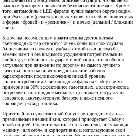
распознавать потенциально опасные ситуации, что является
важным фактором повышения безопасности поездок. Кроме
того, автомобиль с LED-фарами лучше заметен окружающим,
причём и днём (режим дневных ходовых огней, выполненных
в форме «бровей» и «ресничек»), и ночью (дальний / ближний
свет).
К другим несомненным практическим достоинствам
светодиодных фар относятся очень большой срок службы
(сопоставим со сроком службы автомобиля в целом) без
замены ламп и без видимого ухудшения потребительских
свойств; устойчивость к ударам и вибрации, что особенно
актуально при движении по дорогам не самого лучшего
качества; почти мгновенное достижение рабочих
характеристик после включения; низкий уровень
энергопотребления. Светодиодные фары на Caddy светят
примерно на 30% эффективнее галогенных, а электричества
потребляют почти вдвое меньше, что снижает нагрузку на
генератор, аккумуляторную батарею и даже немного
сокращает расход топлива.
Приятный, но существенный бонус светодиодных фар —
премиальный внешний вид, который приобретает Caddy с
такой опцией. Оценят и частные пользователи, покупающие
машину «для себя», и корпоративные, использующие свой
парк для обслуживания клиентов. Многим заказчикам важно,