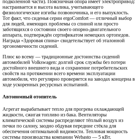
подколенной части). Поясничная опора имеет электропривод:
настраивается и высота валика, учитывающего
физиологические изгибы позвоночника, и его выпуклость.
Тот факт, что сиденья серии ergoComfort — отличный выбор
для людей, имеющих проблемы со спиной или просто
заботящихся о состоянии своего опорно-двигательного
аппарата, подтверждён сертификатом немецких ортопедов.
Награда «Здоровая спина» свидетельствует об эталонной
эргономичности сидений.
Плюс ко всему — традиционные достоинства сидений
автомобилей Volkswagen: долгий срок службы без потери
достойного внешнего вида и сохранение потребительских
свойств на протяжении всего времени эксплуатации
автомобиля, что регулярно проверяется на заводах концерна в
ходе ускоренных ресурсных испытаний.
Автономный отопитель
Агрегат вырабатывает тепло для прогрева охлаждающей
жидкости, сжигая топливо из бака. Вентиляторы
климатической системы распределяют тёплый воздух из
печки по салону, заодно обдувая передние стёкла для
обеспечения оптимальной видимости. Тепловая мощность
системы производства компании Webasto — 5 кВт.