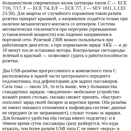
большинством современных вилок (штекеры типов C — ECE
7/16, 7/17, F — EСE 7/4, E/F — EСE 7/7, J — SEV 1011, L CEI
23-50). Для защиты от случайного поражения током разъём
розетки прикрыт крышкой, а напряжение подаётся только при
наличии механического контакта со штекером. Система
автоматически отключается при перегреве (превышении
установленной мощности) или падении напряжения в
бортовой сети. Розеткой 230В можно пользоваться при
работающем двигателе, а при нормальном заряде АКБ — и до
10 минут после остановки мотора. Контрольные светодиоды:
зелёный и красный — позволяют судить о работоспособности
розетки.
Два USB-разъёма прогрессивного и компактного типа C
расположены в задней части центрального переднего
подлокотника, под дефлекторами для задних пассажиров.
Сила тока — около 3А, то есть выше, чем у большинства
стандартных зарядок: «медленное» мобильное устройство
возьмёт ровно столько, сколько сможет принять, «быстрое»
пополнит заряд своей батареи за короткое время. Оба разъёма
не имеют никакого отношения к инфомедиа-системе: данные
не передают (и не запрашивают), служат только за зарядки.
Для большего удобства оба гнезда имеют подсветку: и в
тёмное время суток пассажиры сразу разберутся, что куда
втыкать, тем более разъём USB типа C не имеет «верха» и