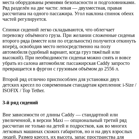
места оборудованы ремнями безопасности и подголовниками.
Ряд разделён на две части: левая — двухместная, правая
рассчитана на одного пассажира. Угол наклона спинок обеих
частей регулируется.
Спинки сидений легко складываются, что облегчает
перевозку объёмного груза. При желании сложенные сиденья
второго ряда (вместе или по отдельности) получится откинуть
вперёд, освободив место непосредственно на полу
автомобиля (удобный вариант, когда груз тяжёлый или
высокий). При необходимости сиденья можно снять и вовсе
убрать из салона автомобиля: пассажирская Caddy запросто
превращается в фургон с грузовым объёмом до 2556 л.
Второй ряд отлично приспособлен для установки двух
детских кресел по современным стандартам крепления: i-Size /
ISOFIX / Top Tether.
3-й ряд сидений
Вне зависимости от длины Caddy — стандартной или
увеличенной, в версии Maxi — опциональный третий ряд
рассчитан не только на детей и подростков, как во многих
легковых машинах схожих габаритов, но и на двух взрослых
людей. Размер кресел, их высота, запас пространства для