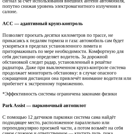
сигнал за счёт использования внешних антенн автомобиля,
попутно снижая уровень электромагнитного излучения в
салоне.
ACC — адаптивный круиз-контроль
Позволяет проехать десятки километров по трассе, не
прикасаясь к педалям тормоза и газа: автомобиль сам будет
ускоряться в пределах установленного лимита и
притормаживать по мере необходимости. Комфортную для
себя дистанцию определяет водитель. За дорожной
обстановкой следит радар, установленный в решётке
радиатора. Даже при выключенном круиз-контроле система
продолжает мониторить обстановку: в случае опасного
сокращения дистанции она привлечёт внимание водителя или
прибегнет к экстренному торможению.
*Эффективность системы ограничена законами физики
Park Assist — парковочный автопилот
С помощью 12 датчиков парковки система сама найдёт
подходящее место, расположенное параллельно или
перпендикулярно проезжей части, а потом возьмёт на себя
самое сложное и ответственное — крутить руль, пока