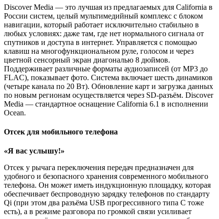
Discover Media — это лучшая из предлагаемых для California в
России систем, целый мультимедийный комплекс с блоком
навигации, который работает исключительно стабильно в
любых условиях: даже там, где нет нормального сигнала от
спутников и доступа в интернет. Управляется с помощью
клавиш на многофункциональном руле, голосом и через
цветной сенсорный экран диагональю 8 дюймов.
Поддерживает различные форматы аудиозаписей (от MP3 до
FLAC), показывает фото. Система включает шесть динамиков
(четыре канала по 20 Вт). Обновление карт и загрузка данных
по новым регионам осуществляется через SD-разъём. Discover
Media — стандартное оснащение California 6.1 в исполнении
Ocean.
Отсек для мобильного телефона
«Я вас услышу!»
Отсек у рычага переключения передач предназначен для
удобного и безопасного хранения современного мобильного
телефона. Он может иметь индукционную площадку, которая
обеспечивает беспроводную зарядку телефонов по стандарту
Qi (при этом два разъёма USB прогрессивного типа C тоже
есть), а в режиме разговора по громкой связи усиливает