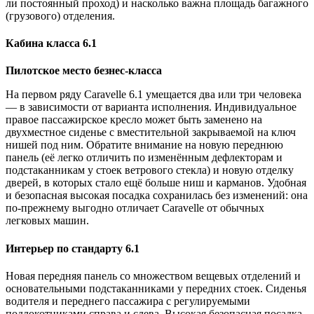
ли постоянный проход) и насколько важна площадь багажного
(грузового) отделения.
Кабина класса 6.1
Пилотское место безнес-класса
На первом ряду Caravelle 6.1 умещается два или три человека
— в зависимости от варианта исполнения. Индивидуальное
правое пассажирское кресло может быть заменено на
двухместное сиденье с вместительной закрываемой на ключ
нишей под ним. Обратите внимание на новую переднюю
панель (её легко отличить по изменённым дефлекторам и
подстаканникам у стоек ветрового стекла) и новую отделку
дверей, в которых стало ещё больше ниш и карманов. Удобная
и безопасная высокая посадка сохранилась без изменений: она
по-прежнему выгодно отличает Caravelle от обычных
легковых машин.
Интерьер по стандарту 6.1
Новая передняя панель со множеством вещевых отделений и
основательными подстаканниками у передних стоек. Сиденья
водителя и переднего пассажира с регулируемыми
подлокотниками справа и слева. Высокая безопасная посадка.