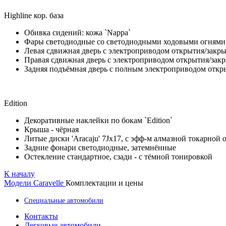
Highline кор. база
Обивка сидений: кожа `Nappa`
Фары светодиодные со светодиодными ходовыми огнями
Левая сдвижная дверь с электроприводом открытия/закр
Правая сдвижная дверь с электроприводом открытия/зак
Задняя подъёмная дверь с полным электроприводом откр
Edition
Декоративные наклейки по бокам `Edition`
Крыша - чёрная
Литые диски 'Aracaju' 7Jx17, с эфф-м алмазной токарной 
Задние фонари светодиодные, затемнённые
Остекление стандартное, сзади - с тёмной тонировкой
К началу
Модели
Caravelle
Комплектации и цены
Специальные автомобили
Контакты
Легковые автомобили