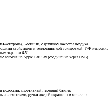
мат-контроль), 3-зонный, с датчиком качества воздуха
рующими свойствами и теплозащитной тонировкой, У/Ф-непрони
ным экраном 6.5"
k/AndroidAuto/Apple CarPl ay (соединение через USB)
ыми полосами, спортивный передний бампер
ыми элементами, ручки дверей окрашены в металлик