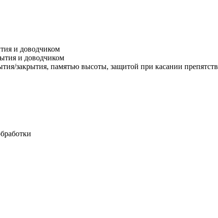
ытия и доводчиком
рытия и доводчиком
ытия/закрытия, памятью высоты, защитой при касании препятст
обработки