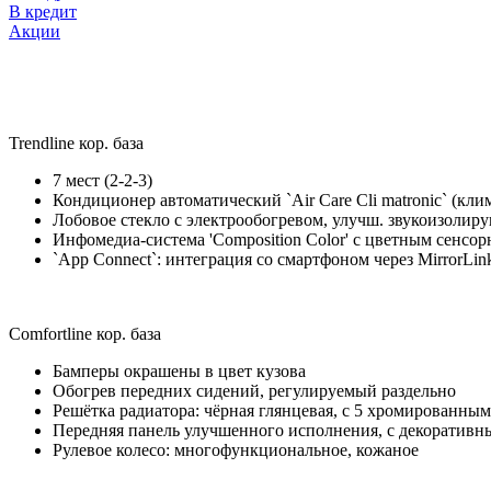
В кредит
Акции
Trendline кор. база
7 мест (2-2-3)
Кондиционер автоматический `Air Care Cli matronic` (кли
Лобовое стекло с электрообогревом, улучш. звукоизоли
Инфомедиа-система 'Composition Color' с цветным сенсор
`App Connect`: интеграция со смартфоном через MirrorLin
Comfortline кор. база
Бамперы окрашены в цвет кузова
Обогрев передних сидений, регулируемый раздельно
Решётка радиатора: чёрная глянцевая, с 5 хромированн
Передняя панель улучшенного исполнения, с декоративн
Рулевое колесо: многофункциональное, кожаное