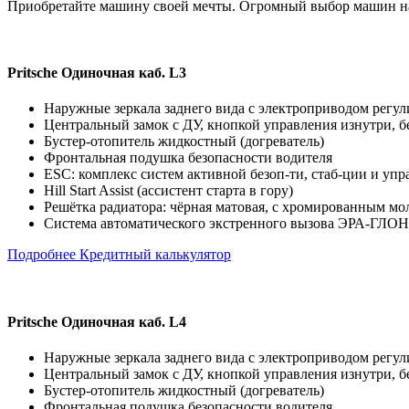
Приобретайте машину своей мечты. Огромный выбор машин на
Pritsche Одиночная каб. L3
Наружные зеркала заднего вида с электроприводом регу
Центральный замок с ДУ, кнопкой управления изнутри, б
Бустер-отопитель жидкостный (догреватель)
Фронтальная подушка безопасности водителя
ESC: комплекс систем активной безоп-ти, стаб-ции и управ
Hill Start Assist (ассистент старта в гору)
Решётка радиатора: чёрная матовая, с хромированным м
Система автоматического экстренного вызова ЭРА-ГЛОН
Подробнее
Кредитный калькулятор
Pritsche Одиночная каб. L4
Наружные зеркала заднего вида с электроприводом регу
Центральный замок с ДУ, кнопкой управления изнутри, б
Бустер-отопитель жидкостный (догреватель)
Фронтальная подушка безопасности водителя