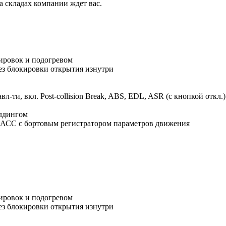
 складах компании ждет вас.
лировок и подогревом
ез блокировки открытия изнутри
л-ти, вкл. Post-collision Break, ABS, EDL, ASR (с кнопкой откл.)
олдингом
АСС с бортовым регистратором параметров движения
лировок и подогревом
ез блокировки открытия изнутри