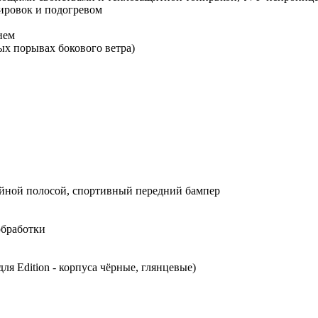
лировок и подогревом
ием
ных порывах бокового ветра)
войной полосой, спортивный передний бампер
 обработки
ля Edition - корпуса чёрные, глянцевые)