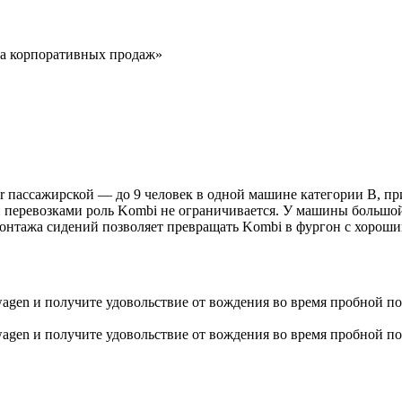
ла корпоративных продаж»
ter пассажирской — до 9 человек в одной машине категории B, п
 перевозками роль Kombi не ограничивается. У машины большой
монтажа сидений позволяет превращать Kombi в фургон с хорош
gen и получите удовольствие от вождения во время пробной пое
gen и получите удовольствие от вождения во время пробной пое