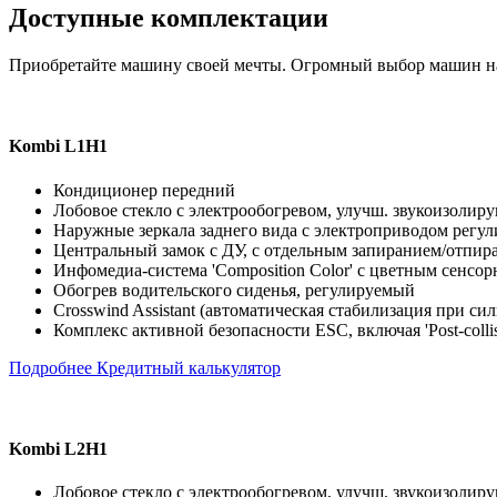
Доступные комплектации
Приобретайте машину своей мечты. Огромный выбор машин на
Kombi L1H1
Кондиционер передний
Лобовое стекло с электрообогревом, улучш. звукоизол
Наружные зеркала заднего вида с электроприводом регу
Центральный замок с ДУ, с отдельным запиранием/отпира
Инфомедиа-система 'Composition Color' с цветным сенсо
Обогрев водительского сиденья, регулируемый
Crosswind Assistant (автоматическая стабилизация при с
Комплекс активной безопасности ESC, включая 'Post-colli
Подробнее
Кредитный калькулятор
Kombi L2H1
Лобовое стекло с электрообогревом, улучш. звукоизоли