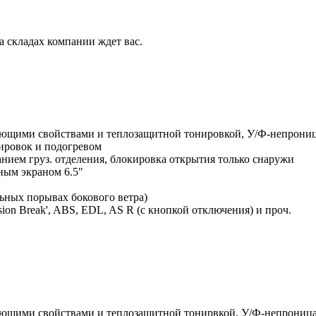
 складах компании ждет вас.
ирующими свойствами и теплозащитной тонировкой, У/Ф-непрони
лировок и подогревом
нием груз. отделения, блокировка открытия только снаружи
рным экраном 6.5"
ильных порывах бокового ветра)
sion Break', ABS, EDL, AS R (c кнопкой отключения) и проч.
рующими свойствами и теплозащитной тонирвкой, У/Ф-непрониц