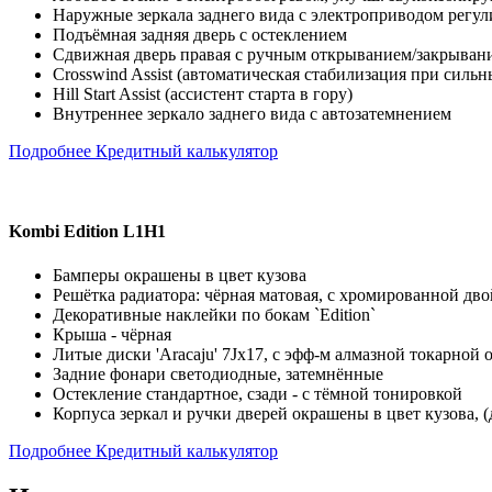
Наружные зеркала заднего вида с электроприводом регу
Подъёмная задняя дверь с остеклением
Сдвижная дверь правая с ручным открыванием/закрыван
Crosswind Assist (автоматическая стабилизация при силь
Hill Start Assist (ассистент старта в гору)
Внутреннее зеркало заднего вида с автозатемнением
Подробнее
Кредитный калькулятор
Kombi Edition L1H1
Бамперы окрашены в цвет кузова
Решётка радиатора: чёрная матовая, с хромированной д
Декоративные наклейки по бокам `Edition`
Крыша - чёрная
Литые диски 'Aracaju' 7Jx17, с эфф-м алмазной токарной
Задние фонари светодиодные, затемнённые
Остекление стандартное, сзади - с тёмной тонировкой
Корпуса зеркал и ручки дверей окрашены в цвет кузова, (д
Подробнее
Кредитный калькулятор