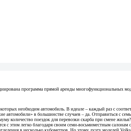
циирована программа прямой аренды многофункциональных моде
которых необходим автомобиль. В идеале – каждый раз с соотве
е автомобили» в большинстве случаев – да. Отправиться с семье
уму количество поездок для перевозки скарба при смене жилья?
вятся с этим легко благодаря своим семи-восьмиместным салон
деления в несколько кубометров. Но этому дуэту моделей Volksw