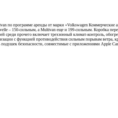
ivan по программе аренды от марки «Volkswagen Коммерческие а
lle – 150-сильным, а Multivan еще и 199-сильным. Коробка пере
й среди прочего включает трехзонный климат-контроль, обогрев
лизации с функцией противодействия сильным порывам ветра, к
есть подушек безопасности, совместимые с приложениями Apple C