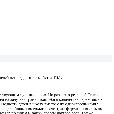
лей легендарного семейства Т6.1.
тствующим функционалом. Но разве это реально? Теперь
й на дачу, не ограничивая себя в количестве перевозимых
 Подвезти детей в школу вместе с их одноклассниками?
ам с широчайшими возможностями трансформации вплоть до
agen по силам и задачи совсем другого рода. Тот же