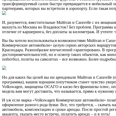
трансформируемый салон быстро превращается в мобильный офис
партнерами, которых вы встретили в аэропорту. Если такая пот
И, разумеется, вместительные Multivan и Caravelle с их мощ
махнуть из Москвы во Владивосток? Без проблем. Программа а
отличие от каршеринга, без доплаты за километраж. И учтите: 
Вы бы хотели воспользоваться возможностями Multivan и Carave
Коммерческие автомобили» целую серию авторских маршрутов 
Краснодара. Разнообразие впечатлений гарантировано. В прогр
достопримечательностей, но и осмотр таких объектов, как вин
пейнтбол, полеты на самолетах – все возможно. Более подробн
Но для каких бы целей вы ни арендовали Multivan и Caravelle
программы), вашим хорошим попутчиком станет чувство уверен
Volkswagen, защищены ОСАГО и каско без франшизы плюс, опят
модель вам могут доставить, что называется, прямо к нужному 
И уж если марка «Volkswagen Коммерческие автомобили» позабот
оформление разного рода бумаг. Все, что требуется, – скачать 
автомобиль, комплектацию и сроки аренды. После простой рег
аккаунта, указать место встречи, оплатить аренду – и в путь!