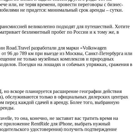
че или, не теряя времени, провести переговоры с бизнес-
омобилями не придется: минимальный срок аренды – сутки.
трансмиссией великолепно подходят для путешествий. Хотите
атривает безлимитный пробег по России и к тому же, в
ии Road.Travel разработали для марки «Volkswagen
от 96 до 789 км при выезде из Москвы, Санкт-Петербурга или
осещение не только музейных комплексов и природных
кодилов. Поездки на лошадях и собачьих упряжках, сражения в
АД, но вскоре планируется расширение географии действия
а), обслуживаются только в официальных дилерских центрах
 перед каждой сдачей в аренду. Более того, выбранную
аренды.
lle, то она, конечно, не заставит вас тратить время на
тное приложение RentRide для iPhone, выбрать нужный
водительского удостоверения) получить подтверждение