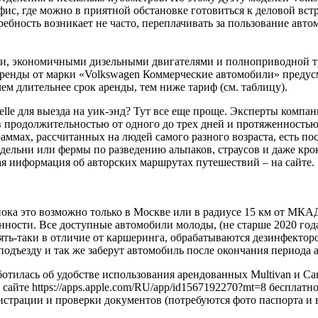
, где можно в приятной обстановке готовиться к деловой встре
ребность возникает не часто, переплачивать за пользование авт
ными, экономичными дизельными двигателями и полноприводной 
ренды от марки «Volkswagen Коммерческие автомобили» предусм
чем длительнее срок аренды, тем ниже тариф (см. таблицу).
lle для выезда на уик-энд? Тут все еще проще. Эксперты компан
продолжительностью от одного до трех дней и протяженностью 
аммах, рассчитанных на людей самого разного возраста, есть п
одельни или фермы по разведению альпаков, страусов и даже кро
ая информация об авторских маршрутах путешествий – на сайте.
 (пока это возможно только в Москве или в радиусе 15 км от МК
ности. Все доступные автомобили молоды, (не старше 2020 год
ь-таки в отличие от каршеринга, обрабатываются дезинфектором
подъезду и так же заберут автомобиль после окончания периода 
илась об удобстве использования арендованных Multivan и Carave
на сайте https://apps.apple.com/RU/app/id1567192270?mt=8 беспла
истрации и проверки документов (потребуются фото паспорта и 