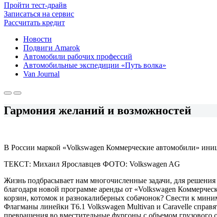
Пройти тест-драйв
Записаться на сервис
Рассчитать кредит
Новости
Подвиги Amarok
Автомобили рабочих профессий
Автомобильные экспедиции «Путь волка»
Van Journal
Гармония желаний и возможностей
В России маркой «Volkswagen Коммерческие автомобили» ини
ТЕКСТ: Михаил Ярославцев ФОТО: Volkswagen AG
Жизнь подбрасывает нам многочисленные задачи, для решения 
благодаря новой программе аренды от «Volkswagen Коммерчески
корзин, котомок и разнокалиберных собачонок? Свести к миним
Флагманы линейки Т6.1 Volkswagen Multivan и Caravelle спра
превращения во вместительные фургоны с объемом грузового от