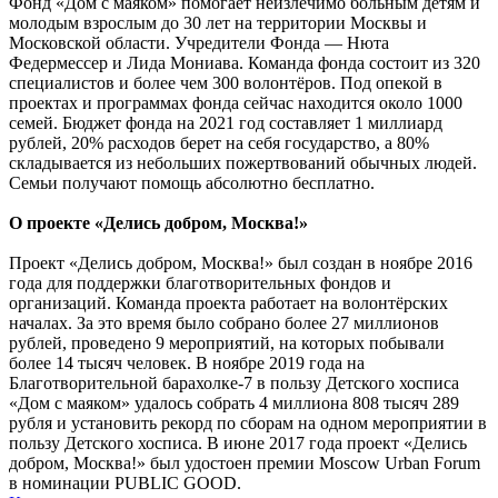
Фонд «Дом с маяком» помогает неизлечимо больным детям и
молодым взрослым до 30 лет на территории Москвы и
Московской области. Учредители Фонда — Нюта
Федермессер и Лида Мониава. Команда фонда состоит из 320
специалистов и более чем 300 волонтёров. Под опекой в
проектах и программах фонда сейчас находится около 1000
семей. Бюджет фонда на 2021 год составляет 1 миллиард
рублей, 20% расходов берет на себя государство, а 80%
складывается из небольших пожертвований обычных людей.
Семьи получают помощь абсолютно бесплатно.
О проекте «Делись добром, Москва!»
Проект «Делись добром, Москва!» был создан в ноябре 2016
года для поддержки благотворительных фондов и
организаций. Команда проекта работает на волонтёрских
началах. За это время было собрано более 27 миллионов
рублей, проведено 9 мероприятий, на которых побывали
более 14 тысяч человек. В ноябре 2019 года на
Благотворительной барахолке-7 в пользу Детского хосписа
«Дом с маяком» удалось собрать 4 миллиона 808 тысяч 289
рубля и установить рекорд по сборам на одном мероприятии в
пользу Детского хосписа. В июне 2017 года проект «Делись
добром, Москва!» был удостоен премии Moscow Urban Forum
в номинации PUBLIC GOOD.