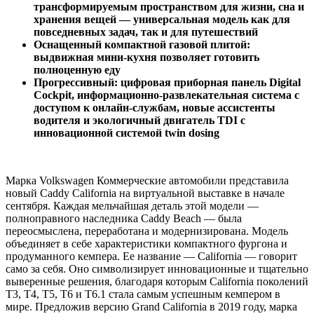
трансформируемым пространством для жизни, сна и
хранения вещей — универсальная модель как для
повседневных задач, так и для путешествий
Оснащенный компактной газовой плитой:
выдвижная мини-кухня позволяет готовить
полноценную еду
Прогрессивный: цифровая приборная панель Digital
Cockpit, информационно-развлекательная система с
доступом к онлайн-службам, новые ассистенты
водителя и экологичный двигатель TDI с
инновационной системой twin dosing
Марка Volkswagen Коммерческие автомобили представила
новый Caddy California на виртуальной выставке в начале
сентября. Каждая мельчайшая деталь этой модели —
полноправного наследника Caddy Beach — была
переосмыслена, переработана и модернизирована. Модель
объединяет в себе характеристики компактного фургона и
продуманного кемпера. Ее название — California — говорит
само за себя. Оно символизирует инновационные и тщательно
выверенные решения, благодаря которым California поколений
T3, T4, T5, T6 и T6.1 стала самым успешным кемпером в
мире. Предложив версию Grand California в 2019 году, марка