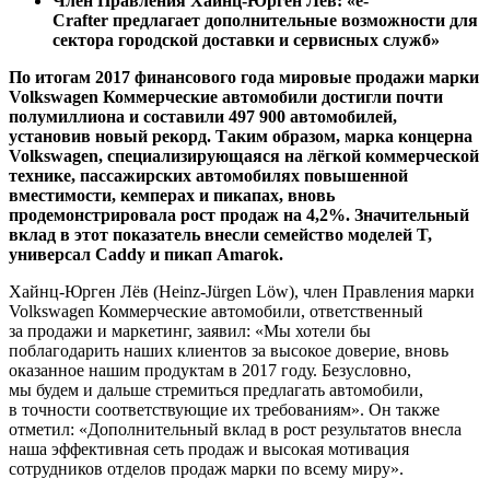
Член Правления Хайнц-Юрген Лёв: «e-
Crafter предлагает дополнительные возможности для
сектора городской доставки и сервисных служб»
По итогам 2017 финансового года мировые продажи марки
Volkswagen Коммерческие автомобили достигли почти
полумиллиона и составили 497 900 автомобилей,
установив новый рекорд. Таким образом, марка концерна
Volkswagen, специализирующаяся на лёгкой коммерческой
технике, пассажирских автомобилях повышенной
вместимости, кемперах и пикапах, вновь
продемонстрировала рост продаж на 4,2%. Значительный
вклад в этот показатель внесли семейство моделей T,
универсал Caddy и пикап Amarok.
Хайнц-Юрген Лёв (Heinz-Jürgen Löw), член Правления марки
Volkswagen Коммерческие автомобили, ответственный
за продажи и маркетинг, заявил: «Мы хотели бы
поблагодарить наших клиентов за высокое доверие, вновь
оказанное нашим продуктам в 2017 году. Безусловно,
мы будем и дальше стремиться предлагать автомобили,
в точности соответствующие их требованиям». Он также
отметил: «Дополнительный вклад в рост результатов внесла
наша эффективная сеть продаж и высокая мотивация
сотрудников отделов продаж марки по всему миру».