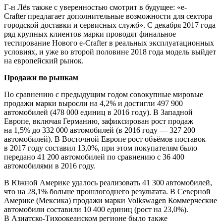
Г-н Лёв также с уверенностью смотрит в будущее: «e-
Crafter предлагает дополнительные возможности для сектора
городской доставки и сервисных служб». С декабря 2017 года
ряд крупных клиентов марки проводят финальное
тестирование Нового e-Crafter в реальных эксплуатационных
условиях, и уже во второй половине 2018 года модель выйдет
на европейский рынок.
Продажи по рынкам
По сравнению с предыдущим годом совокупные мировые
продажи марки выросли на 4,2% и достигли 497 900
автомобилей (478 000 единиц в 2016 году). В Западной
Европе, включая Германию, зафиксирован рост продаж
на 1,5% до 332 000 автомобилей (в 2016 году — 327 200
автомобилей). В Восточной Европе рост объёмов поставок
в 2017 году составил 13,0%, при этом покупателям было
передано 41 200 автомобилей по сравнению с 36 400
автомобилями в 2016 году.
В Южной Америке удалось реализовать 41 300 автомобилей,
что на 28,1% больше прошлогоднего результата. В Северной
Америке (Мексика) продажи марки Volkswagen Коммерческие
автомобили составили 10 400 единиц (рост на 23,0%).
В Азиатско-Тихоокеанском регионе было также