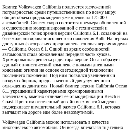
Кемпер Volkswagen California пользуется заслуженной
популярностью среди путешественников по всему миру:
общий объем продаж модели уже превысил 175 000
автомобилей. Совсем скоро состоится премьера обновленной
и существенно модернизированной с технической и
дизайнерской точек зрения версии California 6.1, созданной на
базе модернизированного шестого поколения Bulli. На первых
доступных фотографиях представлена топовая версия модели
— California Ocean 6.1. Одной из ярких особенностей
автомобиля стала обновленная передняя часть кузова.
Хромированная решетка радиатора версии Ocean образует
единый стилистический комплекс с новыми дневными
ходовыми огнями на основе светодиодной технологии
последнего поколения. Под ним появился увеличенный
воздухозаборник, предназначенный для улучшенного
охлаждения двигателя. Новый бампер версии California Ocean
6.1, украшенный характерными хромированными
элементами, заметно отличает ее от модификаций Beach и
Coast. При этом отточенный дизайн всех версий модели
подчеркивает внушительный размер California 6.1, которая
выглядит на дороге еще более невозмутимой.
Volkswagen California можно использовать в качестве
многоцелевого автомобиля. Он всегда впечатлял тщательно