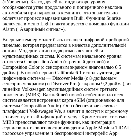
(«Уровень»). Благодаря ей на индикаторе уровня
отображаются углы продольного и поперечного наклона
автомобиля при парковке в кемпинге, что значительно
облегчает процесс выравнивания Bulli. Функция Sunrise
включена в меню Light и активируется с помощью функции
Alarm («Аварийный сигнал»).
Впервые кемпер может быть оснащен цифровой приборной
панелью, которая предлагается в качестве дополнительной
опции. Модернизации подверглась вся линейка
мультимедийных систем. К системам начального уровня
относятся Composition Audio (строчный дисплей) и
Composition Color (с сенсорным экраном диагональю 6,5
дюйма). В новой версии California 6.1 используются две
инфомедиа системы — Discover Media (с 8-дюймовым
сенсорным экраном) и Discover Pro (с экраном 9,2 дюйма), из
линейки Volkswagen мультимедийных систем третьего
поколения (MIB3). Важнейшей новой особенностью всех
систем является встроенная карта eSIM (опционально для
системы Composition Audio). Она обеспечивает связь с
платформой Volkswagen We, а значит и доступ к огромному
количеству онлайн-функций и услуг. Кроме этого, системы
MIB3 предоставляют такие функции, как интеграция
сервисов потокового воспроизведения Apple Music и TIDAL,
голосовое управление и беспроводной интерфейс App-