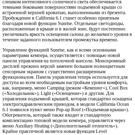
слишком интенсивного солнечного света обеспечивается
темными боковыми поверхностями подъемной крыши со
встроенной верхней кроватью, выполненными из брезента.
Пробуждение в California 6.1 станет особенно приятным
благодаря новой функции Sunrise. Отдельные светодиоды,
расположенные в крыше и в жилой зоне, будут постепенно
увеличивать яркость освещения салона до желаемого уровня в
течение заданного пользователем промежутка времени.
Управление функцией Sunrise, как и всеми основными
параметрами кемпера, осуществляется с помощью новой
панели управления на потолочной консоли. Монохромный
дисплей прежних версий заменен большим полноцветным
сенсорным экраном с существенно расширенным
функционалом. Панель управления теперь используется для
доступа ко всем необходимым настройкам уровня комфорта,
как, например, меню Camping (режим «Кемпинг»), Cool Box
(«Холодильник»), Light («Освещение») и другим. Для
управления подъемной крышей, которая стандартно оснащена
электрогидравлическим приводом, в модели California Ocean
6.1 появился пункт меню Pop-up Roof («Подъемная крыша»).
Обогреватель, который также входит в стандартную
комплектацию топовой модели кемпера, управляется через
меню Auxiliary Heating («Дополнительный отопитель»).
Крайне практичной является новая функция Level