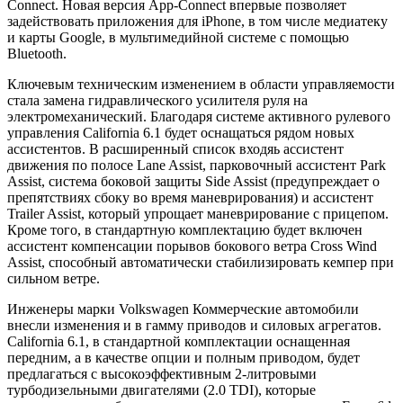
Connect. Новая версия App-Connect впервые позволяет
задействовать приложения для iPhone, в том числе медиатеку
и карты Google, в мультимедийной системе с помощью
Bluetooth.
Ключевым техническим изменением в области управляемости
стала замена гидравлического усилителя руля на
электромеханический. Благодаря системе активного рулевого
управления California 6.1 будет оснащаться рядом новых
ассистентов. В расширенный список входяь ассистент
движения по полосе Lane Assist, парковочный ассистент Park
Assist, система боковой защиты Side Assist (предупреждает о
препятствиях сбоку во время маневрирования) и ассистент
Trailer Assist, который упрощает маневрирование с прицепом.
Кроме того, в стандартную комплектацию будет включен
ассистент компенсации порывов бокового ветра Cross Wind
Assist, способный автоматически стабилизировать кемпер при
сильном ветре.
Инженеры марки Volkswagen Коммерческие автомобили
внесли изменения и в гамму приводов и силовых агрегатов.
California 6.1, в стандартной комплектации оснащенная
передним, а в качестве опции и полным приводом, будет
предлагаться с высокоэффективным 2-литровыми
турбодизельными двигателями (2.0 TDI), которые