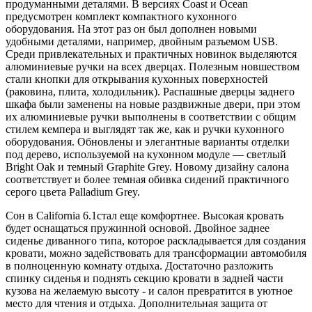
продуманными деталями. В версиях Coast и Ocean
предусмотрен комплект компактного кухонного
оборудования. На этот раз он был дополнен новыми
удобными деталями, например, двойным разъемом USB.
Среди привлекательных и практичных новинок выделяются
алюминиевые ручки на всех дверцах. Полезным новшеством
стали кнопки для открывания кухонных поверхностей
(раковина, плита, холодильник). Распашные дверцы заднего
шкафа были заменены на новые раздвижные двери, при этом
их алюминиевые ручки выполнены в соответствии с общим
стилем кемпера и выглядят так же, как и ручки кухонного
оборудования. Обновлены и элегантные варианты отделки
под дерево, используемой на кухонном модуле — светлый
Bright Oak и темный Graphite Grey. Новому дизайну салона
соответствует и более темная обивка сидений практичного
серого цвета Palladium Grey.
Сон в California 6.1стал еще комфортнее. Высокая кровать
будет оснащаться пружинной основой. Двойное заднее
сиденье диванного типа, которое раскладывается для создания
кровати, можно задействовать для трансформации автомобиля
в полноценную комнату отдыха. Достаточно разложить
спинку сиденья и поднять секцию кровати в задней части
кузова на желаемую высоту - и салон превратится в уютное
место для чтения и отдыха. Дополнительная защита от