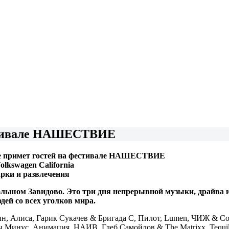
естивале НАШЕСТВИЕ
е примет гостей на фестивале НАШЕСТВИЕ
lkswagen California
рки и развлечения
в Большом Завидово. Это три дня непрерывной музыки, драйва
ей со всех уголков мира.
ин, Алиса, Гарик Сукачев & Бригада С, Пилот, Lumen, ЧИЖ & Cо
цы Минус, Анимация, НАИВ, Глеб Самойлов & The Matrixx, Tequi