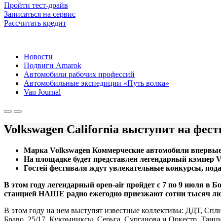
Пройти тест-драйв
Записаться на сервис
Рассчитать кредит
Новости
Подвиги Amarok
Автомобили рабочих профессий
Автомобильные экспедиции «Путь волка»
Van Journal
Volkswagen California выступит на ф
Марка Volkswagen Коммерческие автомобили впервы
На площадке будет представлен легендарный кэмпер Vo
Гостей фестиваля ждут увлекательные конкурсы, пода
В этом году легендарный open-air пройдет c 7 по 9 июля 
станцией НАШЕ радио ежегодно приезжают сотни тысяч люд
В этом году на нем выступят известные коллективы: ДДТ, Спл
Браво, 25/17, Кукрыниксы, Серьга, Сурганова и Оркестр, Тан