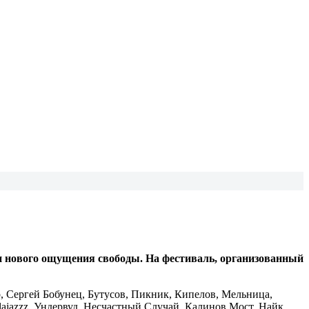
 и нового ощущения свободы. На фестиваль, организованный
, Сергей Бобунец, Бутусов, Пикник, Кипелов, Мельница,
lajazzz, Ундервуд, Несчастный Случай, Калинов Мост, Найк