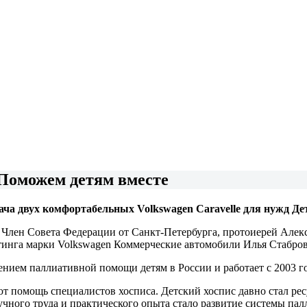
 Поможем детям вместе
ача двух комфортабельных Volkswagen Caravelle для нужд Дет
лен Совета Федерации от Санкт-Петербурга, протоиерей Алекса
етинга марки Volkswagen Коммерческие автомобили Илья Стабро
нием паллиативной помощи детям в России и работает с 2003 го
т помощь специалистов хосписа. Детский хоспис давно стал ре
учного труда и практического опыта стало развитие системы па