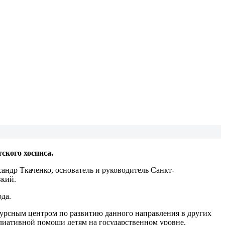
ского хосписа.
ндр Ткаченко, основатель и руководитель Санкт-
вкий.
да.
сурсным центром по развитию данного направления в других
ллиативной помощи детям на государственном уровне.