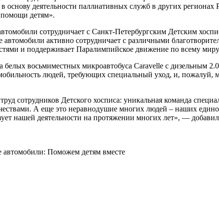
в основу деятельности паллиативных служб в других регионах 
 помощи детям».
втомобили сотрудничает с Санкт-Петербургским Детским хосписо
е автомобили активно сотрудничает с различными благотворител
стями и поддерживает Паралимпийское движение по всему миру
а белых восьмиместных микроавтобуса Caravelle с дизельным 2.
мобильность людей, требующих специальный уход, и, пожалуй, 
уд сотрудников Детского хосписа: уникальная команда специа
ествами. А еще это неравнодушие многих людей – наших едином
твует нашей деятельности на протяжении многих лет», — добави
е автомобили: Поможем детям вместе