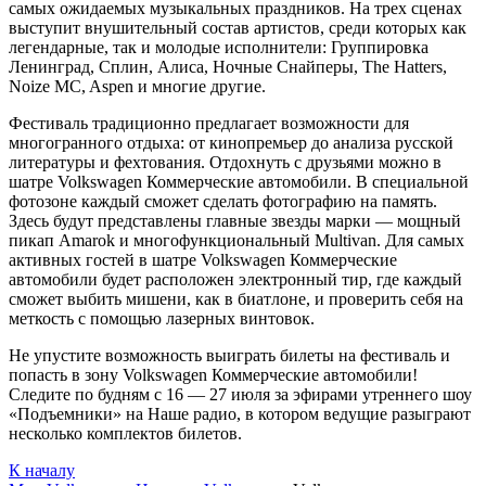
самых ожидаемых музыкальных праздников. На трех сценах
выступит внушительный состав артистов, среди которых как
легендарные, так и молодые исполнители: Группировка
Ленинград, Сплин, Алиса, Ночные Снайперы, The Hatters,
Noize MC, Aspen и многие другие.
Фестиваль традиционно предлагает возможности для
многогранного отдыха: от кинопремьер до анализа русской
литературы и фехтования. Отдохнуть с друзьями можно в
шатре Volkswagen Коммерческие автомобили. В специальной
фотозоне каждый сможет сделать фотографию на память.
Здесь будут представлены главные звезды марки — мощный
пикап Amarok и многофункциональный Multivan. Для самых
активных гостей в шатре Volkswagen Коммерческие
автомобили будет расположен электронный тир, где каждый
сможет выбить мишени, как в биатлоне, и проверить себя на
меткость с помощью лазерных винтовок.
Не упустите возможность выиграть билеты на фестиваль и
попасть в зону Volkswagen Коммерческие автомобили!
Следите по будням с 16 — 27 июля за эфирами утреннего шоу
«Подъемники» на Наше радио, в котором ведущие разыграют
несколько комплектов билетов.
К началу