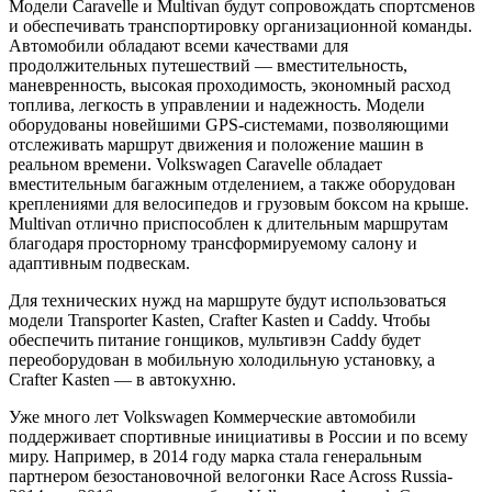
Модели Caravelle и Multivan будут сопровождать спортсменов
и обеспечивать транспортировку организационной команды.
Автомобили обладают всеми качествами для
продолжительных путешествий — вместительность,
маневренность, высокая проходимость, экономный расход
топлива, легкость в управлении и надежность. Модели
оборудованы новейшими GPS-системами, позволяющими
отслеживать маршрут движения и положение машин в
реальном времени. Volkswagen Caravelle обладает
вместительным багажным отделением, а также оборудован
креплениями для велосипедов и грузовым боксом на крыше.
Multivan отлично приспособлен к длительным маршрутам
благодаря просторному трансформируемому салону и
адаптивным подвескам.
Для технических нужд на маршруте будут использоваться
модели Transporter Kasten, Crafter Kasten и Caddy. Чтобы
обеспечить питание гонщиков, мультивэн Caddy будет
переоборудован в мобильную холодильную установку, а
Crafter Kasten — в автокухню.
Уже много лет Volkswagen Коммерческие автомобили
поддерживает спортивные инициативы в России и по всему
миру. Например, в 2014 году марка стала генеральным
партнером безостановочной велогонки Race Across Russia-