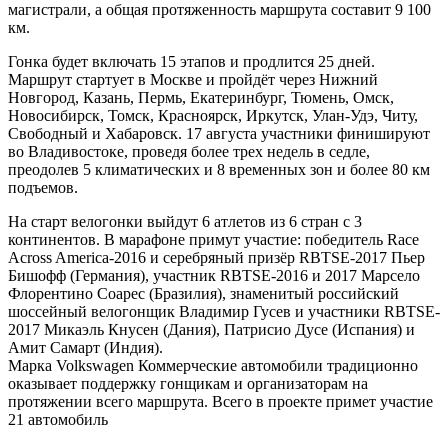
магистрали, а общая протяженность маршрута составит 9 100
км.
Гонка будет включать 15 этапов и продлится 25 дней.
Маршрут стартует в Москве и пройдёт через Нижний
Новгород, Казань, Пермь, Екатеринбург, Тюмень, Омск,
Новосибирск, Томск, Красноярск, Иркутск, Улан-Удэ, Читу,
Свободный и Хабаровск. 17 августа участники финишируют
во Владивостоке, проведя более трех недель в седле,
преодолев 5 климатических и 8 временных зон и более 80 км
подъемов.
На старт велогонки выйдут 6 атлетов из 6 стран с 3
континентов. В марафоне примут участие: победитель Race
Across America-2016 и серебряный призёр RBTSE-2017 Пьер
Бишофф (Германия), участник RBTSE-2016 и 2017 Марсело
Флорентино Соарес (Бразилия), знаменитый российский
шоссейный велогонщик Владимир Гусев и участники RBTSE-
2017 Микаэль Кнусен (Дания), Патрисио Дусе (Испания) и
Амит Самарт (Индия).
Марка Volkswagen Коммерческие автомобили традиционно
оказывает поддержку гонщикам и организаторам на
протяжении всего маршрута. Всего в проекте примет участие
21 автомобиль