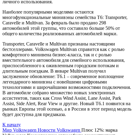
личного использования.
Наиболее популярными моделями остаются
многофункциональные минивэны семейства Т6: Transporter,
Caravelle и Multivan. За февраль было продано 298
автомобилей этой группы, что составило больше 50% от
общего количества реализованных автомобилей марки.
Transporter, Caravelle и Multivan признаны настоящими
бестселлерами. Volkswagen Multivan справится как с ролью
комфортного минивена бизнес-класса, так и с ролью
вместительного автомобиля для семейного использования,
приспособленного к оживленным городским потокам и
длительным поездкам. В январе Multivan получил
заслуженное обновление: Т6.1 – современное воплощение
легендарного минивэна с новейшими цифровыми
технологиями и широчайшими возможностями подключения.
В автомобиле собрано множество новых электронных
ассистентов, таких как Cross Wind Assist, Lane Assist, Park
Assist, Side Alert, Rear View и другие. Новый T6.1 появится на
рынках Европы этой осенью, а в России в этот период модель
будет доступна для предзаказа.
К началу
Мир Volkswagen
Новости Volkswagen
Плюс 12%: марка