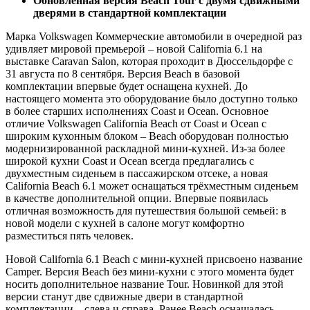
Обновленная версия Beach Tour с двумя сдвижными
дверями в стандартной комплектации
Марка Volkswagen Коммерческие автомобили в очередной раз
удивляет мировой премьерой – новой California 6.1 на
выставке Caravan Salon, которая проходит в Дюссельдорфе с
31 августа по 8 сентября. Версия Beach в базовой
комплектации впервые будет оснащена кухней. До
настоящего момента это оборудование было доступно только
в более старших исполнениях Coast и Ocean. Основное
отличие Volkswagen California Beach от Coast и Ocean с
широким кухонным блоком – Beach оборудован полностью
модернизированной раскладной мини-кухней. Из-за более
широкой кухни Coast и Ocean всегда предлагались с
двухместным сиденьем в пассажирском отсеке, а новая
California Beach 6.1 может оснащаться трёхместным сиденьем
в качестве дополнительной опции. Впервые появилась
отличная возможность для путешествия большой семьей: в
новой модели с кухней в салоне могут комфортно
разместиться пять человек.
Новой California 6.1 Beach с мини-кухней присвоено название
Camper. Версия Beach без мини-кухни с этого момента будет
носить дополнительное название Tour. Новинкой для этой
версии станут две сдвижные двери в стандартной
комплектации – слева и справа. Ранее Beach оснащалась