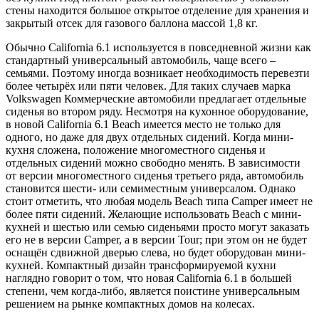
стены находится большое открытое отделение для хранения и
закрытый отсек для газового баллона массой 1,8 кг.
Обычно California 6.1 используется в повседневной жизни как
стандартный универсальный автомобиль, чаще всего –
семьями. Поэтому иногда возникает необходимость перевезти
более четырёх или пяти человек. Для таких случаев марка
Volkswagen Коммерческие автомобили предлагает отдельные
сиденья во втором ряду. Несмотря на кухонное оборудование,
в новой California 6.1 Beach имеется место не только для
одного, но даже для двух отдельных сидений. Когда мини-
кухня сложена, положение многоместного сиденья и
отдельных сидений можно свободно менять. В зависимости
от версии многоместного сиденья третьего ряда, автомобиль
становится шести- или семиместным универсалом. Однако
стоит отметить, что любая модель Beach типа Camper имеет не
более пяти сидений. Желающие использовать Beach с мини-
кухней и шестью или семью сиденьями просто могут заказать
его не в версии Camper, а в версии Tour; при этом он не будет
оснащён сдвижной дверью слева, но будет оборудован мини-
кухней. Компактный дизайн трансформируемой кухни
наглядно говорит о том, что новая California 6.1 в большей
степени, чем когда-либо, является поистине универсальным
решением на рынке компактных домов на колесах.