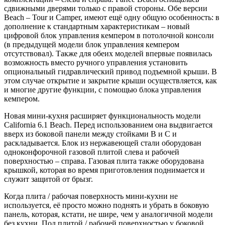
сдвижными дверями только с правой стороны. Обе версии
Beach – Tour и Camper, имеют ещё одну общую особенность: в
дополнение к стандартным характеристикам – новый
цифровой блок управления кемпером в потолочной консоли
(в предыдущей модели блок управления кемпером
отсутствовал). Также для обеих моделей впервые появилась
возможность вместо ручного управления установить
опциональный гидравлический привод подъемной крыши. В
этом случае открытие и закрытие крыши осуществляется, как
и многие другие функции, с помощью блока управления
кемпером.
Новая мини-кухня расширяет функциональность модели
California 6.1 Beach. Перед использованием она выдвигается
вверх из боковой панели между стойками B и С и
раскладывается. Блок из нержавеющей стали оборудован
одноконфорочной газовой плитой слева и рабочей
поверхностью – справа. Газовая плита также оборудована
крышкой, которая во время приготовления поднимается и
служит защитой от брызг.
Когда плита / рабочая поверхность мини-кухни не
используется, её просто можно поднять и убрать в боковую
панель, которая, кстати, не шире, чем у аналогичной модели
без кухни. Под плитой / рабочей поверхностью у боковой