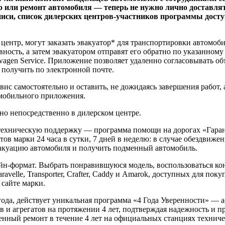
р или ремонт автомобиля — теперь не нужно лично доставлят
аписи, список дилерских центров-участников программы дост
центр, могут заказать эвакуатор* для транспортировки автомоб
ость, а затем эвакуатором отправят его обратно по указанному 
gen Service. Приложение позволяет удаленно согласовывать объ
 получить по электронной почте.
с самостоятельно и оставить, не дожидаясь завершения работ, 
 мобильного приложения.
но непосредственно в дилерском центре.
ехническую поддержку — программа помощи на дорогах «Гаран
 марки 24 часа в сутки, 7 дней в неделю: в случае обездвиже
эвакуацию автомобиля и получить подменный автомобиль.
лайн-формат. Выбрать понравившуюся модель, воспользоваться к
Caravelle, Transporter, Crafter, Caddy и Amarok, доступных для 
сайте марки.
 года, действует уникальная программа «4 Года Уверенности» — 
в и агрегатов на протяжении 4 лет, подтверждая надежность и 
нный ремонт в течение 4 лет на официальных станциях техниче