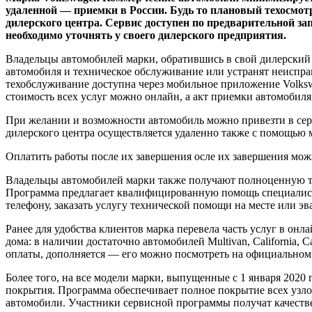
удаленной — приемки в России. Будь то плановый техосмот
дилерского центра. Сервис доступен по предварительной з
необходимо уточнять у своего дилерского предприятия.
Владельцы автомобилей марки, обратившись в свой дилерский 
автомобиля и техническое обслуживание или устранят неисправн
техобслуживание доступна через мобильное приложение Volkswa
стоимость всех услуг можно онлайн, а акт приемки автомобиля
При желании и возможности автомобиль можно привезти в серви
дилерского центра осуществляется удаленно также с помощью
Оплатить работы после их завершения осле их завершения мож
Владельцы автомобилей марки также получают полноценную т
Программа предлагает квалифицированную помощь специалистов
телефону, заказать услугу технической помощи на месте или 
Ранее для удобства клиентов марка перевела часть услуг в он
дома: в наличии достаточно автомобилей Multivan, California, 
оплаты, дополняется — его можно посмотреть на официальном 
Более того, на все модели марки, выпущенные с 1 января 2020
покрытия. Программа обеспечивает полное покрытие всех узло
автомобили. Участники сервисной программы получат качестве