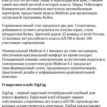
класса mХ700 на озере Абрау в Краснодарском крае, ставший
самой массовой регатой в истории класса. Марка Volkswagen
Коммерческие автомобили выступила автомобильным
партнером, предоставив модель Multivan для организации
гастрольной программы Кубка.
Соревновательный этап продлился два дня. Спортсмены,
добившиеся лучшего результата по итогам серии, стали
обладателем Кубка. Зрителей ждали 25 команд со всей России,
12 килевых яхт российского класса mX700 и более 100
участников соревнования.
Универсальный Multivan 6.1 вмещает до семи пассажиров,
обеспечивая максимальный комфорт во время поездки.
Оснащенный новыми электронными ассистентами водителя и
электронным усилителем руля Multivan 6.1 предлагает
трансформируемый салон, продуманную шумоизоляцию,
практичный дизайн и информационно-развлекательный
комплекс.
О парусном клубе ZigZag
ZigZag – первый парусный петербуржский клубный дом
нового формата. Парусный клуб обладает парком
собственных спортивных яхт класса mX700, производство
которых осуществляется в пригороде. ZigZag предоставляет