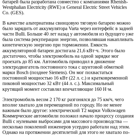
батарей была разработана совместно с компаниями Rhenish-
Westphalian Electricity (RWE) и General Electric Street Vehicles
Co. (GES).
В качестве альтернативы свинцовую тяговую батарею можно
было зарядить от аккумулятора Varta через интерфейс в задней
части Bulli. Больше 40 лет назад у автомобиля из будущего уже
была система рекуперации энергии, позволявшая накапливать
кинетическую энергию при торможении. Емкость
аккумуляторной батареи достигала 21,6 кВт⋅ч. Этого было
достаточно, чтобы электромобиль на одной зарядке мог
проехать до 85 км. Автомобиль приводил в движение
электродвигатель постоянного тока с шунтовой обмоткой
марки Bosch (позднее Siemens). Он мог похвастаться
постоянной мощностью 16 кВт (22 л. с.) и кратковременной
пиковой мощностью 32 кВт (44 л. с.). Максимальный
крутящий момент составлял впечатляющие 160 Н⋅м.
Электромобиль весом 2 170 кг разгонялся до 75 км/ч, чего
вполне хватало для перемещений по городу. Но не менее
важным было другое: электрический Т2 марки Volkswagen
Коммерческие автомобили положил начало процессу создания
Bulli с нулевыми выбросами для массового производства —
несколько поколений инженеров усердно работали над этим.
Однако на протяжении десятилетий для этого не хватало по-