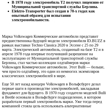
В 1978 году электромобиль T2 получил лицензию от
Муниципальной транспортной службы Берлина.
Elektro-Transporter был создан в 70-х годах как
опытный образец для испытания
электромобильности.
Марка Volkswagen Коммерческие автомобили представит
предшественника будущей модели электромобиля ID.BUZZ в
рамках выставки Techno Classica 2020 в Эссене с 25 по 29
марта. Электрический автомобиль, созданный на базе Т2 и в
апреле 1978 года впервые получивший разрешение на
эксплуатацию от Муниципальной транспортной службы
Берлина, стал частью коллекции олдтаймеров марки
Volkswagen Коммерческие автомобили. Этот Bulli — больше,
чем просто олдтаймер, это один из немногих экземпляров
классических электромобилей в мире.
Еще 50 лет назад концерн Volkswagen в Вольфсбурге делал
первые шаги в производстве электромобилей, закладывая
фундамент для будущего. В 1970 году создатели моделей Bulli
и Beetle основали в Вольфсбурге подразделение, в котором
разработали первый электромобиль марки. Уже тогда перед
компанией стояла цель использовать альтернативные