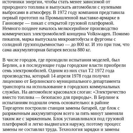
источники энергии, чтобы стать менее зависимой от
природного топлива и выпускать автомобили с нулевыми
выбросами в атмосферу. В 1972 году компания представила
первый прототип на Промышленной выставке-ярмарке в
Ганновере — пикап с открытой грузовой платформой.
Немного позднее началось мелкосерийное производство
коммерческих электромобилей концерна Volkswagen. Помимо
пикапов, марка выпускала микроавтобусы и фургоны с
солидной грузоподъемностью — до 800 кг. И это при том, что
сама аккумуляторная батарея весила 880 кг.
В числе городов, где проходили испытания моделей, был
Берлин, а в последующие годы городские власти приобрели
семь электромобилей. Одним из них стал T2 1972 года
производства, который 14 апреля 1978 года получил
лицензию от Берлинского муниципального департамента
транспорта на использование в городских коммунальных
службах. На автомобиле красовался слоган: «Электричество
вместо топлива — безопасно для природы». В Берлине к
испытаниям подошли очень основательно: в районе
Тиргартен построили станция замены батарей, где блок с
разряженным аккумулятором всего за пять минут заменяли
таким же с заряженным. Блок устанавливался под грузовой
платформой и легко выдвигался наружу, поэтому процесс
замены не составлял труда. Технология зарядки и замены