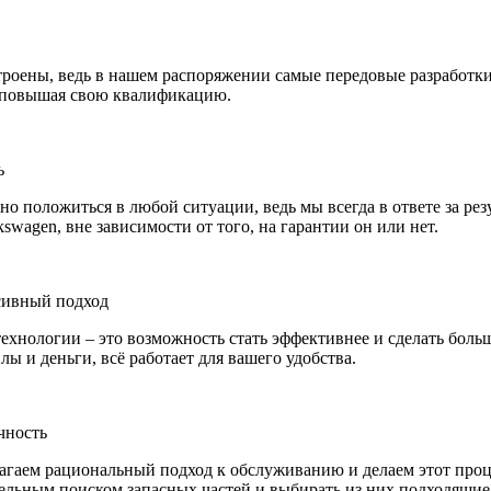
строены, ведь в нашем распоряжении самые передовые разработ
, повышая свою квалификацию.
ь
но положиться в любой ситуации, ведь мы всегда в ответе за ре
swagen, вне зависимости от того, на гарантии он или нет.
сивный подход
технологии – это возможность стать эффективнее и сделать боль
илы и деньги, всё работает для вашего удобства.
чность
гаем рациональный подход к обслуживанию и делаем этот проце
ельным поиском запасных частей и выбирать из них подходящие