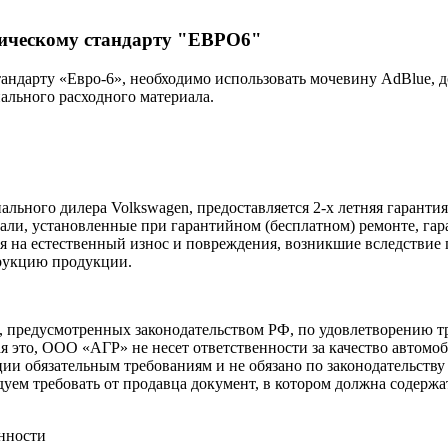
гическому стандарту "ЕВРО6"
андарту «Евро-6», необходимо использовать мочевину AdBlue, д
нального расходного материала.
льного дилера Volkswagen, предоставляется 2-х летняя гарантия
али, установленные при гарантийном (бесплатном) ремонте, гар
ся на естественный износ и повреждения, возникшие вследствие
рукцию продукции.
 предусмотренных законодательством РФ, по удовлетворению т
, ООО «АГР» не несет ответственности за качество автомоби
ии обязательным требованиям и не обязано по законодательству
дуем требовать от продавца документ, в котором должна содерж
енности