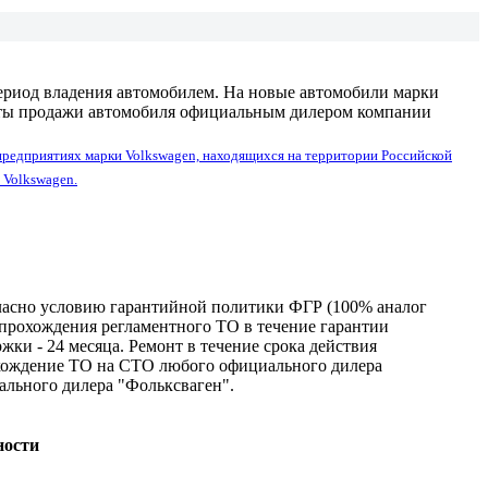
период владения автомобилем. На новые автомобили марки
 даты продажи автомобиля официальным дилером компании
предприятиях марки Volkswagen, находящихся на территории Российской
 Volkswagen.
ласно условию гарантийной политики ФГР (100% аналог
непрохождения регламентного ТО в течение гарантии
жки - 24 меcяца. Ремонт в течение срока действия
хождение ТО на СТО любого официального дилера
ального дилера "Фольксваген".
ности