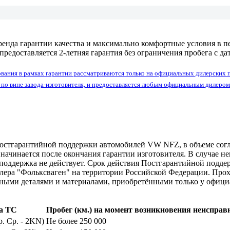
ренда гарантии качества и максимально комфортные условия в 
предоставляется 2-летняя гарантия без ограничения пробега с
вания в рамках гарантии рассматриваются только на официальных дилерских 
по вине завода-изготовителя, и предоставляется любым официальным дилером
Постгарантийной поддержки автомобилей VW NFZ, в объеме сог
 начинается после окончания гарантии изготовителя. В случае 
 поддержка не действует. Срок действия Постгарантийной поддер
ера "Фольксваген" на территории Российской Федерации. Про
льными деталями и материалами, приобретёнными только у офици
ца ТС
Пробег (км.) на момент возникновения неисправ
. Ср. - 2KN)
Не более 250 000